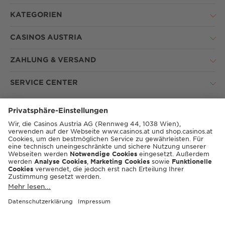
KATEGORIEN
CASINOS AUSTRIA
ZAHLUNG & VERSAND
SERVICE CENTER
© 2026 Casinos Austria AG
Spielerschutzinfos:
playsponsible.at