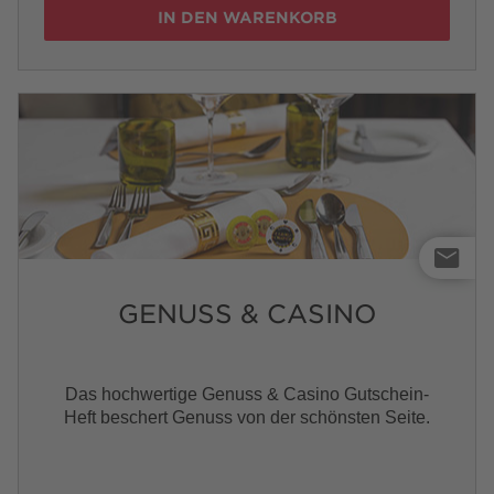
IN DEN WARENKORB
GENUSS & CASINO
Das hochwertige Genuss & Casino Gutschein-
Heft beschert Genuss von der schönsten Seite.