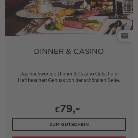
DINNER & CASINO
Das hochwertige Dinner & Casino Gutschein-
Heft beschert Genuss von der schönsten Seite.
79,-
€
ZUM GUTSCHEIN