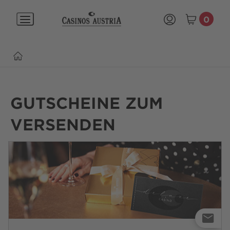
0
STARTSEITE CASINOS AUSTRIA SHOP
GUTSCHEINE ZUM
VERSENDEN