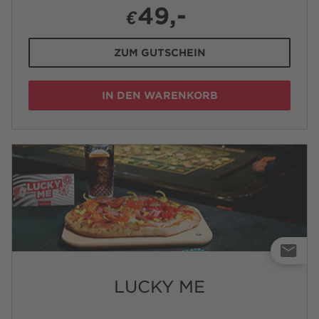
49,-
€
ZUM GUTSCHEIN
IN DEN WARENKORB
LUCKY ME