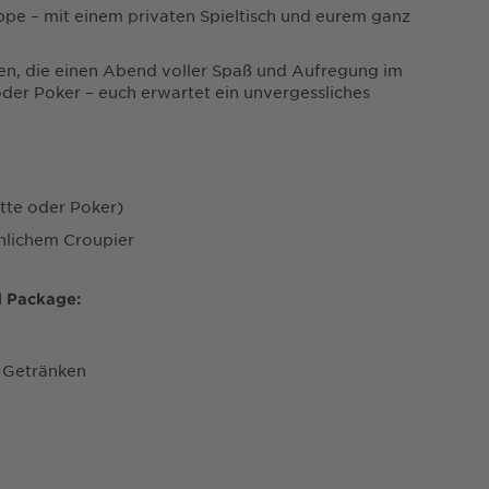
ppe – mit einem privaten Spieltisch und eurem ganz
pen, die einen Abend voller Spaß und Aufregung im
oder Poker – euch erwartet ein unvergessliches
ette oder Poker)
önlichem Croupier
d Package:
n Getränken