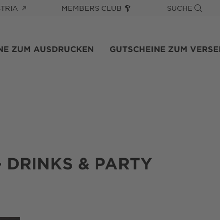
STRIA
MEMBERS CLUB
SUCHE
NE ZUM AUSDRUCKEN
GUTSCHEINE ZUM VERS
- DRINKS & PARTY