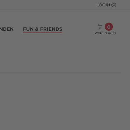
LOGIN
0
ENDEN
FUN & FRIENDS
WARENKORB