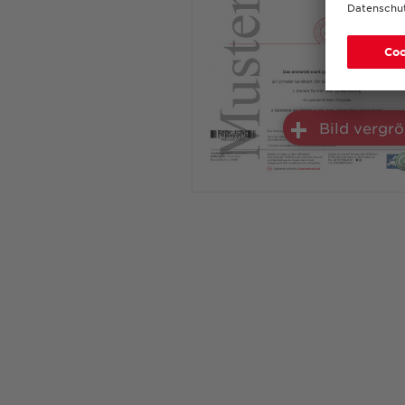
Bild vergr